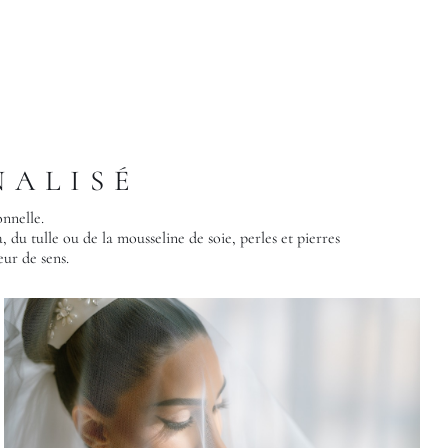
NALISÉ
nnelle.
za, du tulle ou de la mousseline de soie, perles et pierres
eur de sens.