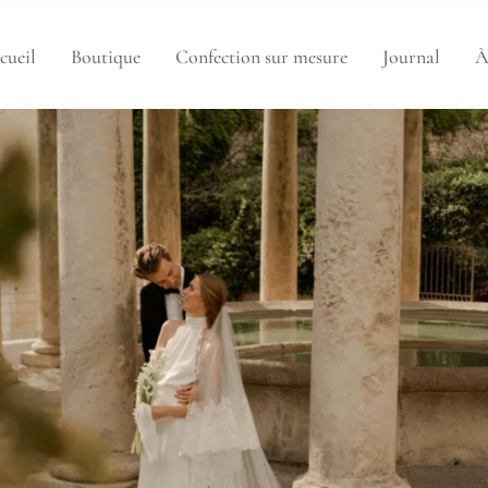
cueil
Boutique
Confection sur mesure
Journal
À