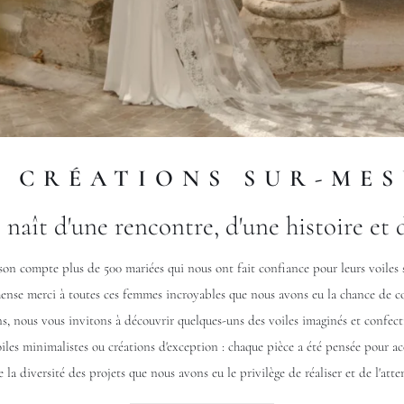
 CRÉATIONS SUR-ME
 naît d'une rencontre, d'une histoire et 
on compte plus de 500 mariées qui nous ont fait confiance pour leurs voiles 
nse merci à toutes ces femmes incroyables que nous avons eu la chance de co
s, nous vous invitons à découvrir quelques-uns des voiles imaginés et confecti
oiles minimalistes ou créations d'exception : chaque pièce a été pensée pour a
la diversité des projets que nous avons eu le privilège de réaliser et de l'atte