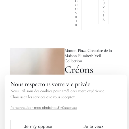
C
U
O
V
U
R
V
I
R
R
I
R
Manon Plaza Créatrice de la
Maison Elisabeth Veil
Collection
Créons
ensemble
Nous respectons votre vie privée
Nous utilisons des cookies pour améliorer votre expérience.
Une ébauche d’idée du voile qui
Choisissez les services que vous acceptez.
vous accompagnera pour cette
Personnaliser mes choix
Plus d'informations
journée incroyable? Partagez là
nous & créons ensemble cette
pièce unique.
Je m'y oppose
Je le veux