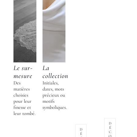
Le sur-
La
mesure
collection
Des
Initiales,
matières
dates, mots
choisies
précieux ou
pour leur
motifs
finesse et
symboliques.
leur tombé.
D
É
D
C
É
O