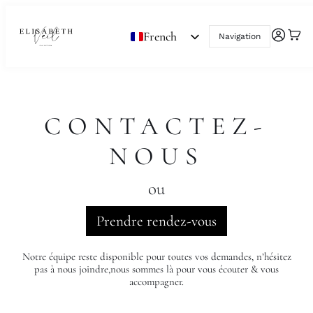
French
Navigation
English
CONTACTEZ-
NOUS
ou
Prendre rendez-vous
Notre équipe reste disponible pour toutes vos demandes, n’hésitez
pas à nous joindre,nous sommes là pour vous écouter & vous
accompagner.