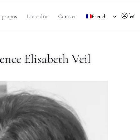
 propos
Livre d’or
Contact
French
English
ence Elisabeth Veil