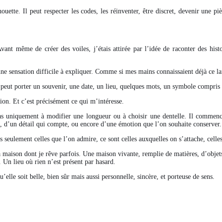
ilhouette. Il peut respecter les codes, les réinventer, être discret, devenir une
ant même de créer des voiles, j’étais attirée par l’idée de raconter des histo
 une sensation difficile à expliquer. Comme si mes mains connaissaient déjà ce l
e peut porter un souvenir, une date, un lieu, quelques mots, un symbole compris
ion. Et c’est précisément ce qui m’intéresse.
pas uniquement à modifier une longueur ou à choisir une dentelle. Il commence
, d’un détail qui compte, ou encore d’une émotion que l’on souhaite conserver.
s seulement celles que l’on admire, ce sont celles auxquelles on s’attache, celle
a maison dont je rêve parfois. Une maison vivante, remplie de matières, d’objets
 Un lieu où rien n’est présent par hasard.
elle soit belle, bien sûr mais aussi personnelle, sincère, et porteuse de sens.