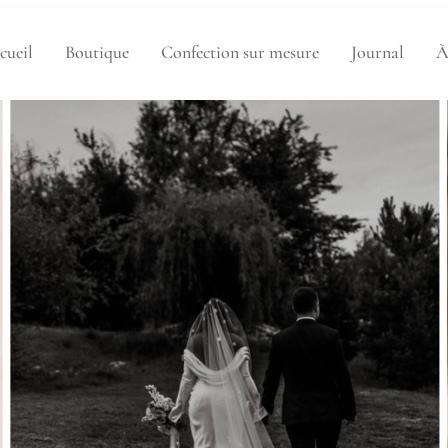
cueil
Boutique
Confection sur mesure
Journal
À