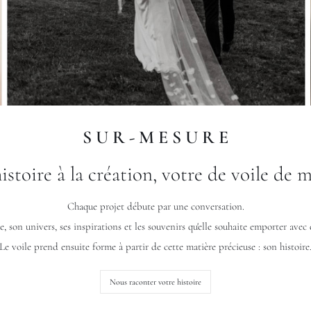
S U R - M E S U R E
histoire à la création, votre de voile de m
Chaque projet débute par une conversation.
son univers, ses inspirations et les souvenirs qu'elle souhaite emporter avec e
Le voile prend ensuite forme à partir de cette matière précieuse : son histoire
Nous raconter votre histoire