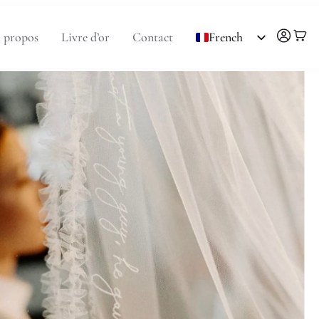
 propos
Livre d’or
Contact
French
English