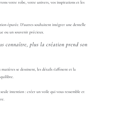
ons votre robe, votre univers, vos inspirations et les
tion épurée. D'autres souhaitent intégrer une dentelle
ue ou un souvenir précieux.
s connaître, plus la création prend son
matières se dessinent, les détails s'affinent et la
quilibre.
eule intention : créer un voile qui vous ressemble et
re.